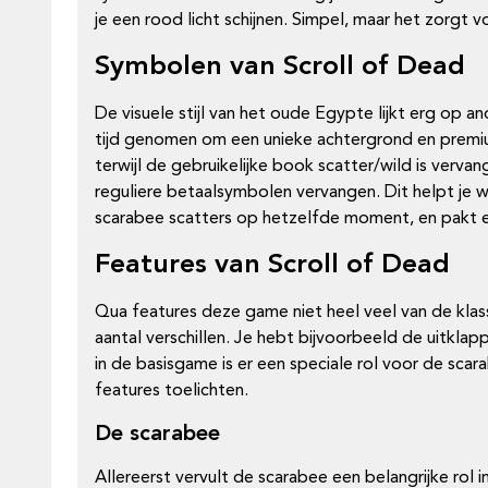
je een rood licht schijnen. Simpel, maar het zorgt vo
Symbolen van Scroll of Dead
De visuele stijl van het oude Egypte lijkt erg op an
tijd genomen om een unieke achtergrond en premiu
terwijl de gebruikelijke book scatter/wild is verv
reguliere betaalsymbolen vervangen. Dit helpt je 
scarabee scatters op hetzelfde moment, en pakt een
Features van Scroll of Dead
Qua features deze game niet heel veel van de klas
aantal verschillen. Je hebt bijvoorbeeld de uitkla
in de basisgame is er een speciale rol voor de scar
features toelichten.
De scarabee
Allereerst vervult de scarabee een belangrijke rol