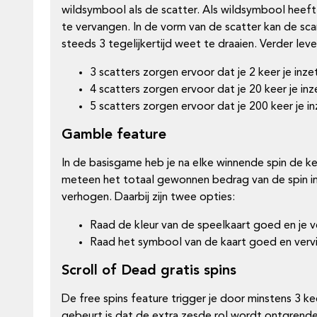
wildsymbool als de scatter. Als wildsymbool heeft
te vervangen. In de vorm van de scatter kan de sc
steeds 3 tegelijkertijd weet te draaien. Verder lev
3 scatters zorgen ervoor dat je 2 keer je inze
4 scatters zorgen ervoor dat je 20 keer je inz
5 scatters zorgen ervoor dat je 200 keer je in
Gamble feature
In de basisgame heb je na elke winnende spin de k
meteen het totaal gewonnen bedrag van de spin in.
verhogen. Daarbij zijn twee opties:
Raad de kleur van de speelkaart goed en je v
Raad het symbool van de kaart goed en vervie
Scroll of Dead gratis spins
De free spins feature trigger je door minstens 3 k
gebeurt is dat de extra zesde rol wordt ontgrende