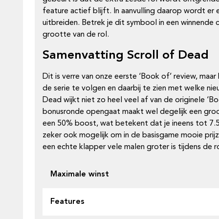
feature actief blijft. In aanvulling daarop wordt e
uitbreiden. Betrek je dit symbool in een winnende
grootte van de rol.
Samenvatting Scroll of Dead
Dit is verre van onze eerste ‘Book of’ review, maar
de serie te volgen en daarbij te zien met welke n
Dead wijkt niet zo heel veel af van de originele ‘Bo
bonusronde opengaat maakt wel degelijk een groot
een 50% boost, wat betekent dat je ineens tot 7.50
zeker ook mogelijk om in de basisgame mooie prij
een echte klapper vele malen groter is tijdens de
Maximale winst
Features