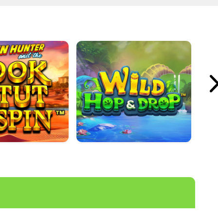
nter and
Wild Hop and
Mo
Hoog
Hoog
k of Tut
Drop
Spe
Spelmaker:
Pragmatic
Pragmatic
Play