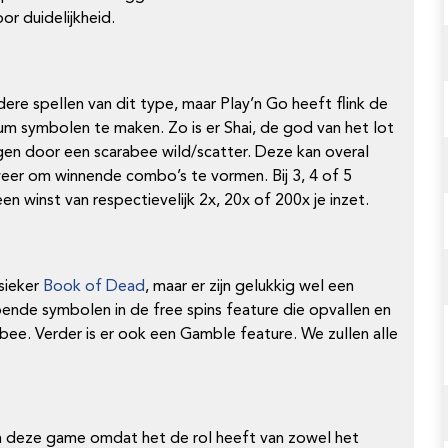
or duidelijkheid.
dere spellen van dit type, maar Play’n Go heeft flink de
m symbolen te maken. Zo is er Shai, de god van het lot
angen door een scarabee wild/scatter. Deze kan overal
weer om winnende combo’s te vormen. Bij 3, 4 of 5
 winst van respectievelijk 2x, 20x of 200x je inzet.
sieker
Book of Dead
, maar er zijn gelukkig wel een
ppende symbolen in de free spins feature die opvallen en
abee. Verder is er ook een Gamble feature. We zullen alle
 in deze game omdat het de rol heeft van zowel het