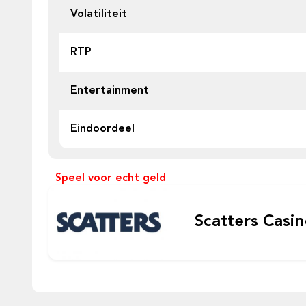
Volatiliteit
RTP
Entertainment
Eindoordeel
Speel voor echt geld
Scatters Casi