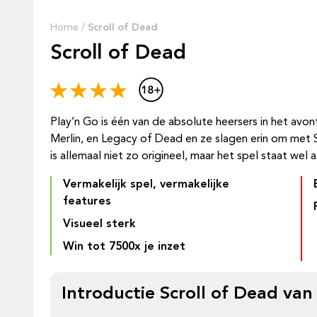
Home
/
Scroll of Dead
Scroll of Dead
Play’n Go is één van de absolute heersers in het avon
Merlin, en Legacy of Dead en ze slagen erin om met 
is allemaal niet zo origineel, maar het spel staat wel 
Vermakelijk spel, vermakelijke
features
Visueel sterk
Win tot 7500x je inzet
Introductie Scroll of Dead van