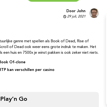
Door John
29 juli, 2021
tuurlijke genre met spellen als Book of Dead, Rise of
Scroll of Dead ook weer eens grote indruk te maken. Het
als een huis en 7500x je winst pakken is ook zeker niet niets.
Book Of-clone
RTP kan verschillen per casino
 Play’n Go