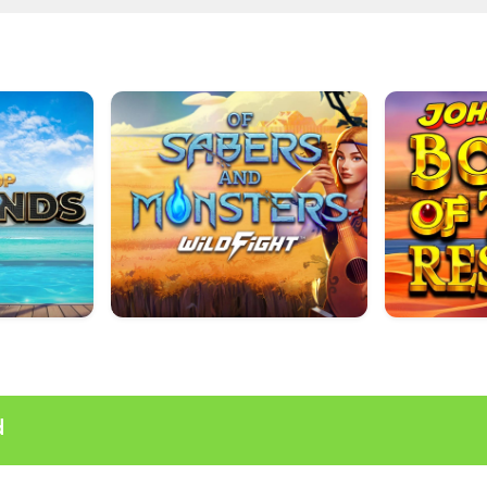
Of Sabers and
John Hu
Hoog
Hoog
Monsters
the Boo
Respin
d
ming
Spelmaker:
Yggdrasil
Spelmaker:
PELEN
GRATIS TE SPELEN
Play